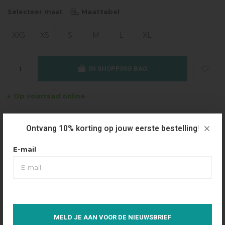
Maattabel
Selecteer maat
XXS
XS
S
M
L
XL
IN SHOPPING BAG
Op voorraad online
Gratis verzending
Ontvang 10% korting op jouw eerste bestelling!
Vanaf €49.95
Dezelfde dag verzonden
E-mail
Betaal achteraf
Eenvoudig via Klarna
Over dit product
MELD JE AAN VOOR DE NIEUWSBRIEF