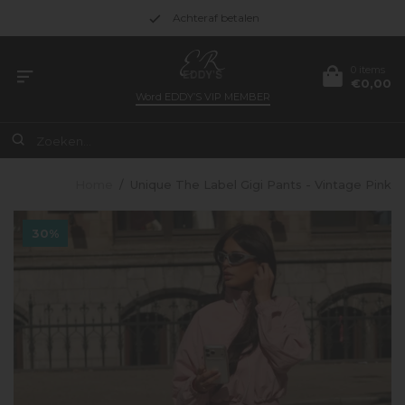
Achteraf betalen
0 items
€0,00
Word
EDDY’S VIP MEMBER
Home
/
Unique The Label Gigi Pants - Vintage Pink
30%