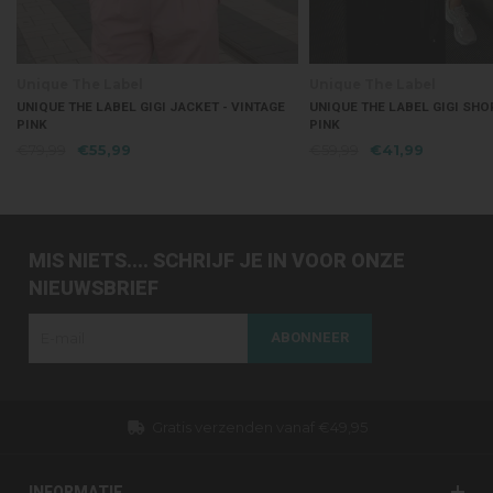
he Label
Unique The Label
E LABEL GIGI JACKET - VINTAGE
UNIQUE THE LABEL GIGI SHORT - VINTAGE
PINK
55,99
€59,99
€41,99
MIS NIETS.... SCHRIJF JE IN VOOR ONZE
NIEUWSBRIEF
ABONNEER
49,95
Dezelfde dag verzonden (werkdagen
INFORMATIE