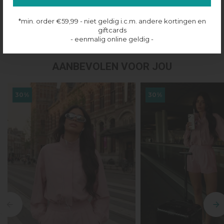
Productinformatie
*min. order €59,99 - niet geldig i.c.m. andere kortingen en
Verzenden & retourneren
giftcards
- eenmalig online geldig -
AANBEVOLEN VOOR JOU
30%