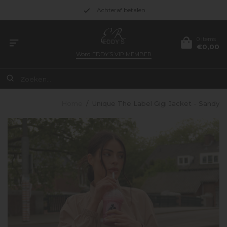
Gratis verzending vanaf €49.95
0 items
€0,00
Word
EDDY’S VIP MEMBER
Home
/
Unique The Label Gigi Jacket - Sandy