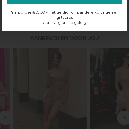
Productinformatie
*min. order €59,99 - niet geldig i.c.m. andere kortingen en
Verzenden & retourneren
giftcards
- eenmalig online geldig -
AANBEVOLEN VOOR JOU