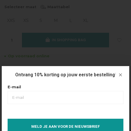
Maattabel
Selecteer maat
XXS
XS
S
M
L
XL
IN SHOPPING BAG
Op voorraad online
Gratis verzending
Ontvang 10% korting op jouw eerste bestelling!
Vanaf €49.95
Dezelfde dag verzonden
E-mail
Betaal achteraf
Eenvoudig via Klarna
Over dit product
MELD JE AAN VOOR DE NIEUWSBRIEF