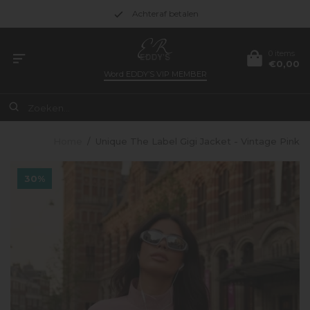
Achteraf betalen
0 items
€0,00
Word
EDDY’S VIP MEMBER
Home
/
Unique The Label Gigi Jacket - Vintage Pink
30%