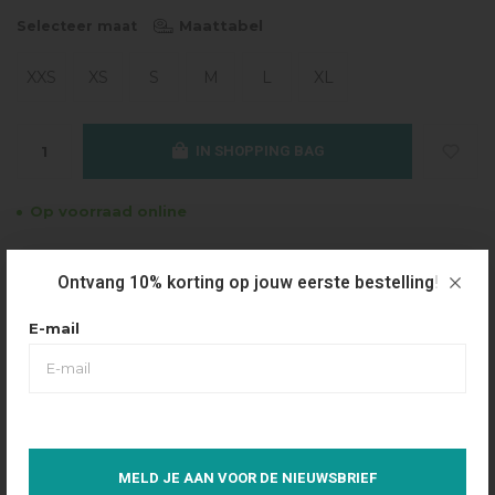
Maattabel
Selecteer maat
XXS
XS
S
M
L
XL
IN SHOPPING BAG
Op voorraad online
Gratis verzending
Ontvang 10% korting op jouw eerste bestelling!
Vanaf €49.95
Dezelfde dag verzonden
E-mail
Betaal achteraf
Eenvoudig via Klarna
Over dit product
MELD JE AAN VOOR DE NIEUWSBRIEF