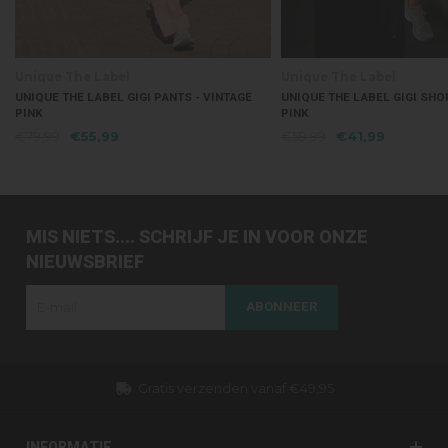
que The Label
Unique The Label
UE THE LABEL GIGI PANTS - VINTAGE
UNIQUE THE LABEL GIGI SHORT - VI
K
PINK
,99
€55,99
€59,99
€41,99
MIS NIETS.... SCHRIJF JE IN VOOR ONZE
NIEUWSBRIEF
ABONNEER
naf €49,95
Dezelfde dag verzonden (werk
INFORMATIE