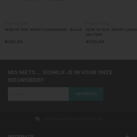
Fear of God
Fear of God
FEAR OF GOD JERSEY LONGSLEEVE - BLACK
FEAR OF GOD JERSEY LONGS
MILITARE
€130,00
€130,00
MIS NIETS.... SCHRIJF JE IN VOOR ONZE
NIEUWSBRIEF
ABONNEER
Gratis verzenden vanaf €49,95
INFORMATIE