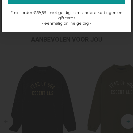
Productinformatie
*min. order €59,99 - niet geldig i.c.m. andere kortingen en
Verzenden & retourneren
giftcards
- eenmalig online geldig -
AANBEVOLEN VOOR JOU