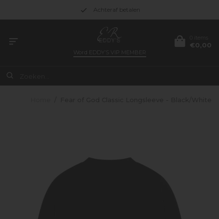
Achteraf betalen
0 items
€0,00
Word
EDDY’S VIP MEMBER
Home
/
Fear of God Classic Longsleeve - Black/White