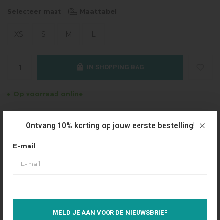
Maattabel
Selecteer maat
XS
S
M
L
IN SHOPPING BAG
Op voorraad online
Gratis verzending
Ontvang 10% korting op jouw eerste bestelling!
Vanaf €49.95
Dezelfde dag verzonden
E-mail
Betaal achteraf
Eenvoudig via Klarna
Over dit product
MELD JE AAN VOOR DE NIEUWSBRIEF