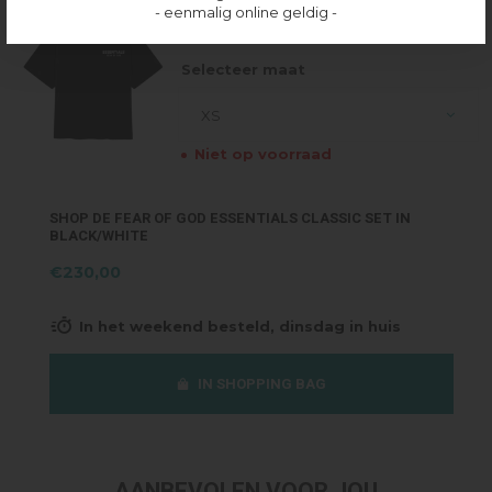
- eenmalig online geldig -
SHIRT - BLACK/WHITE
€100,00
Selecteer maat
XS
Niet op voorraad
SHOP DE FEAR OF GOD ESSENTIALS CLASSIC SET IN
BLACK/WHITE
€230,00
In het weekend besteld, dinsdag in huis
IN SHOPPING BAG
AANBEVOLEN VOOR JOU