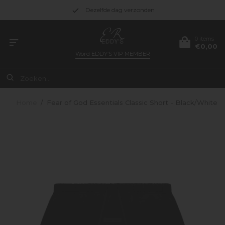
Dezelfde dag verzonden
0 items
€0,00
Word
EDDY’S VIP MEMBER
Home
/
Fear of God Essentials Classic Short - Black/White