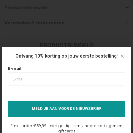
Productinformatie
Verzenden & retourneren
PRODUCTBUNDELS
Ontvang 10% korting op jouw eerste bestelling!
FEAR OF GOD ESSENTIALS CLASSIC
SHORT - BLACK/WHITE
E-mail
€130,00
Selecteer maat
XS
Op voorraad online
MELD JE AAN VOOR DE NIEUWSBRIEF
*min. order €59,99 - niet geldig i.c.m. andere kortingen en
giftcards
FEAR OF GOD ESSENTIALS CLASSIC FIT T-