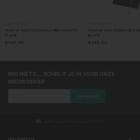
Fear of God
Fear of God
FEAR OF GOD ESSENTIALS NBA SHORTS -
FEAR OF GOD ESSENTIALS N
BLACK
BLACK
€140,00
€250,00
MIS NIETS.... SCHRIJF JE IN VOOR ONZE
NIEUWSBRIEF
ABONNEER
Gratis verzenden vanaf €49,95
INFORMATIE