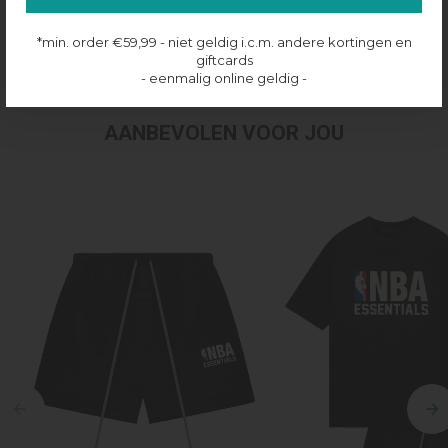
Productinformatie
*min. order €59,99 - niet geldig i.c.m. andere kortingen en
Verzenden & retourneren
giftcards
- eenmalig online geldig -
AANBEVOLEN VOOR JOU