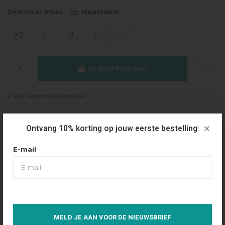
Maattabel
Selecteer maat
XS
S
M
L
XL
IN SHOPPING BAG
Op voorraad online
Gratis verzending
Ontvang 10% korting op jouw eerste bestelling!
Vanaf €49.95
Dezelfde dag verzonden
E-mail
Betaal achteraf
Eenvoudig via Klarna
Over dit product
MELD JE AAN VOOR DE NIEUWSBRIEF