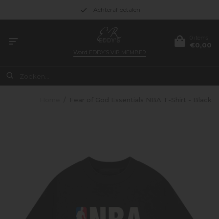
Achteraf betalen
0 items
€0,00
Word
EDDY’S VIP MEMBER
Home
/
Fear of God Essentials NBA T-Shirt - Black