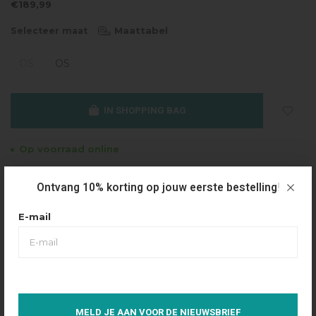
€189,99
Maattabel
Selecteer maat
OS
OS
IN SHOPPING BAG
Op voorraad online
Gratis verzending
Ontvang 10% korting op jouw eerste bestelling!
Vanaf €49.95
E-mail
Dezelfde dag verzonden
Betaal achteraf
Eenvoudig via Klarna
Over dit product
MELD JE AAN VOOR DE NIEUWSBRIEF