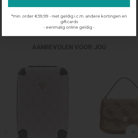
Productinformatie
*min. order €59,99 - niet geldig i.c.m. andere kortingen en
giftcards
Verzenden & retourneren
- eenmalig online geldig -
AANBEVOLEN VOOR JOU