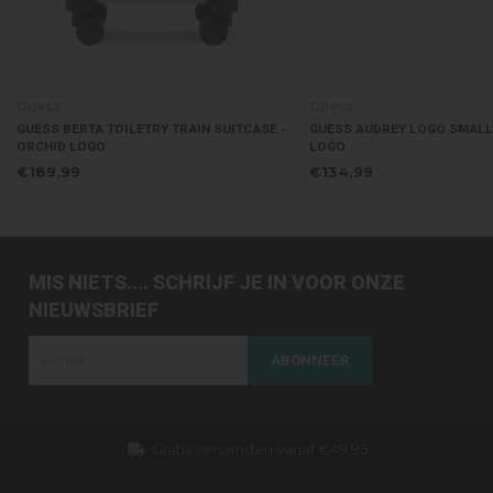
ss
Guess
SS BERTA TOILETRY TRAIN SUITCASE -
GUESS AUDREY LOGO SMALL BAG - 
HID LOGO
LOGO
9,99
€134,99
MIS NIETS.... SCHRIJF JE IN VOOR ONZE
NIEUWSBRIEF
ABONNEER
den vanaf €49,95
Dezelfde dag verzonden 