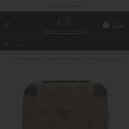
Achteraf betalen
0 items
€0,00
Word
EDDY’S VIP MEMBER
Home
/
Guess Berta Toiletry Train Suitcase - Latte Logo/Brown