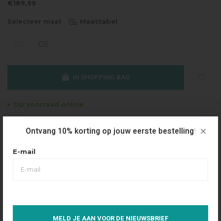
€189,99
Maattabel
Selecteer maat
OS
OS
IN SHOPPING BAG
Op voorraad online
Gratis verzending
Ontvang 10% korting op jouw eerste bestelling!
Vanaf €49.95
E-mail
Dezelfde dag verzonden
Betaal achteraf
Eenvoudig via Klarna
Over dit product
MELD JE AAN VOOR DE NIEUWSBRIEF