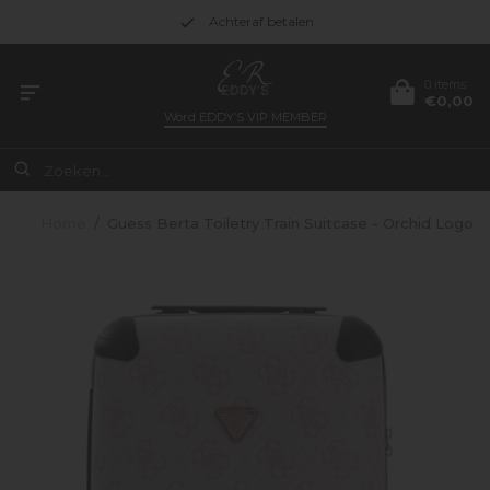
Achteraf betalen
0 items
€0,00
Word
EDDY’S VIP MEMBER
Home
/
Guess Berta Toiletry Train Suitcase - Orchid Logo