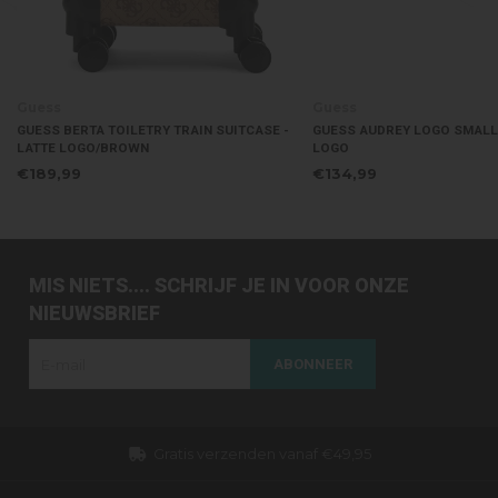
Guess
Guess
GUESS BERTA TOILETRY TRAIN SUITCASE -
GUESS AUDREY LOGO SMALL 
LATTE LOGO/BROWN
LOGO
€189,99
€134,99
MIS NIETS.... SCHRIJF JE IN VOOR ONZE
NIEUWSBRIEF
ABONNEER
Gratis verzenden vanaf €49,95
Dezelfd