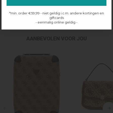
Productinformatie
*min. order €59,99 - niet geldig i.c.m. andere kortingen en
giftcards
Verzenden & retourneren
- eenmalig online geldig -
AANBEVOLEN VOOR JOU