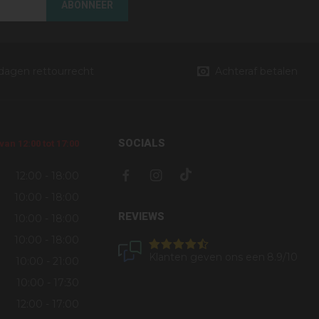
ABONNEER
 dagen rettourrecht
Achteraf betalen
SOCIALS
an 12:00 tot 17:00
12:00 - 18:00
10:00 - 18:00
REVIEWS
10:00 - 18:00
10:00 - 18:00
Klanten geven ons een
8.9
/10
10:00 - 21:00
10:00 - 17:30
12:00 - 17:00