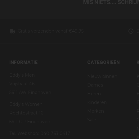
MIS NIETS.... SCHRI
Gratis verzenden vanaf €49,95
D
INFORMATIE
CATEGORIEËN
Eddy's Men
Nieuw binnen
K
Vrijstraat 46
Dames
5611 AW Eindhoven
Heren
Kinderen
B
Eddy's Women
Merken
R
Rechtestraat 16
Sale
G
5611 GP Eindhoven
Tel. Webshop: 040 763 0417