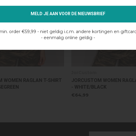
MELD JE AAN VOOR DE NIEUWSBRIEF
min. order €59,99 - niet geldig i.c.m. andere kortingen en giftcar
- eenmalig online geldig -
JorCustom
 WOMEN RAGLAN T-SHIRT
JORCUSTOM WOMEN ARTI
ACK
COMBI-SET - ASHPINK
€134,98