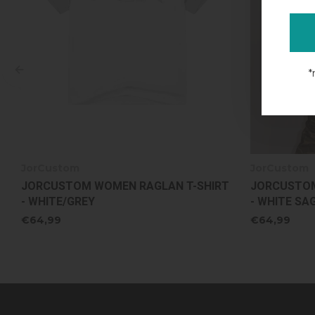
*
JorCustom
JorCustom
JORCUSTOM WOMEN RAGLAN T-SHIRT
JORCUSTOM
- WHITE SAGEGREEN
- WHITE/BL
€64,99
€64,99