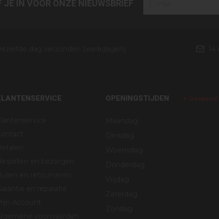
JF JE IN VOOR ONZE NIEUWSBRIEF
ezelfde dag verzonden (werkdagen)
14
KLANTENSERVICE
OPENINGSTIJDEN
Geopend v
lantenservice
Maandag
Contact
Dinsdag
Betalen
Woensdag
estellen en bezorgen
Donderdag
uilen en retourneren
Vrijdag
arantie en reparatie
Zaterdag
Mijn Account
Zondag
Algemene voorwaarden