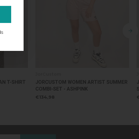
ds
JorCustom
ST SUMMER
JORCUSTOM WOMEN ARTIST SUMMER
SET TERRY SHORT - ASHPINK
€69,99