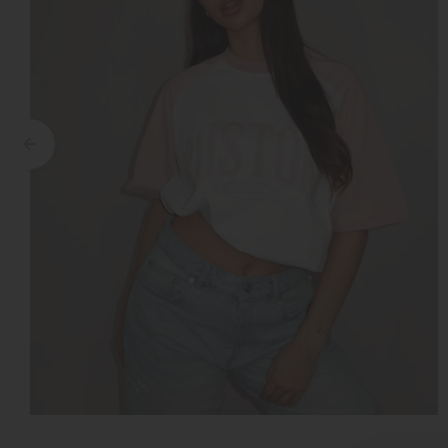
Croyez
Reinders
Fear of God
Steve Madden
Malelions