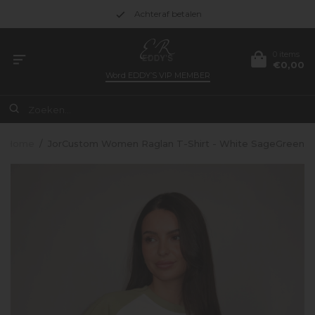
Achteraf betalen
0 items
€0,00
Word
EDDY’S VIP MEMBER
Home
/
JorCustom Women Raglan T-Shirt - White SageGreen