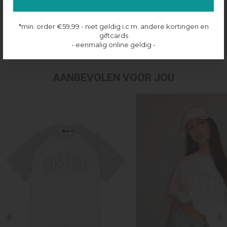
Productinformatie
*min. order €59,99 - niet geldig i.c.m. andere kortingen en
giftcards
Verzenden & retourneren
- eenmalig online geldig -
AANBEVOLEN VOOR JOU