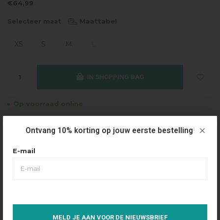
€64,99
Maattabel
Selecteer maat
XS
S
M
L
IN SHOPPING BAG
Op voorraad online
Gratis verzending
Ontvang 10% korting op jouw eerste bestelling!
Vanaf €49.95
E-mail
Dezelfde dag verzonden
Betaal achteraf
Eenvoudig via Klarna
Over dit product
MELD JE AAN VOOR DE NIEUWSBRIEF