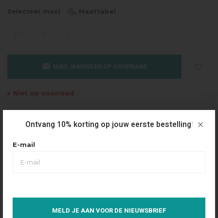
Maattabel
Selecteer maat
XS
S
L
MAIL WANNEER OP VOORRAAD
Niet op voorraad
Gratis verzending
Ontvang 10% korting op jouw eerste bestelling!
Vanaf €49.95
Dezelfde dag verzonden
E-mail
Betaal achteraf
Eenvoudig via Klarna
Over dit product
MELD JE AAN VOOR DE NIEUWSBRIEF