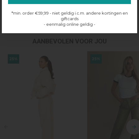
Productinformatie
*min. order €59,99 - niet geldig i.c.m. andere kortingen en
Verzenden & retourneren
giftcards
- eenmalig online geldig -
AANBEVOLEN VOOR JOU
25%
25%