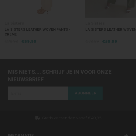
La Sisters
La Sisters
LA SISTERS LEATHER WOVEN PANTS -
LA SISTERS LEATHER WOVEN
CREME
€79,99
€59,99
€79,99
€59,99
MIS NIETS.... SCHRIJF JE IN VOOR ONZE
NIEUWSBRIEF
ABONNEER
Gratis verzenden vanaf €49,95
Dezelfd
INFORMATIE