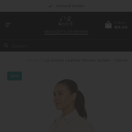
Achteraf betalen
0 items
€0,00
Word
EDDY’S VIP MEMBER
Home
/
La Sisters Leather Woven Jacket - Creme
27%