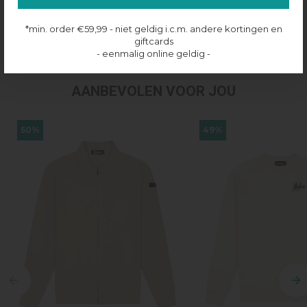
Productinformatie
*min. order €59,99 - niet geldig i.c.m. andere kortingen en
Verzenden & retourneren
giftcards
- eenmalig online geldig -
AANBEVOLEN VOOR JOU
50%
49%