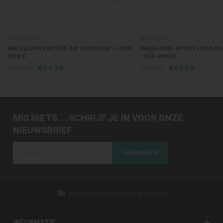
Malelions
Malelions
MALELIONS KNITTED ZIP CARDIGAN - LIGHT
MALELIONS SPORT LOGO R
TAUPE
- OFF-WHITE
€109,99
€54,99
€84,99
€42,99
MIS NIETS.... SCHRIJF JE IN VOOR ONZE
NIEUWSBRIEF
ABONNEER
Gratis verzenden vanaf €49,95
INFORMATIE