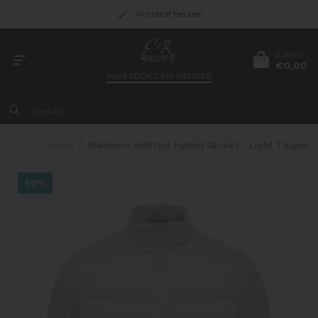
Achteraf betalen
0 items
€0,00
Word
EDDY’S VIP MEMBER
Home
/
Malelions Knitted Hybrid Jacket - Light Taupe
50%