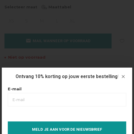
Maattabel
Selecteer maat
XS
S
M
L
XL
MAIL WANNEER OP VOORRAAD
Niet op voorraad
Gratis verzending
Ontvang 10% korting op jouw eerste bestelling!
Vanaf €49.95
Dezelfde dag verzonden
E-mail
Betaal achteraf
Eenvoudig via Klarna
Over dit product
MELD JE AAN VOOR DE NIEUWSBRIEF