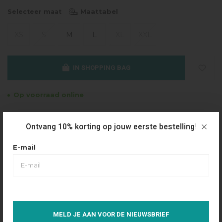
Maattabel
Selecteer maat
XS
S
M
L
XL
XXL
IN SHOPPING BAG
Op voorraad online
Gratis verzending
Ontvang 10% korting op jouw eerste bestelling!
Vanaf €49.95
Dezelfde dag verzonden
E-mail
Betaal achteraf
Eenvoudig via Klarna
Over dit product
MELD JE AAN VOOR DE NIEUWSBRIEF