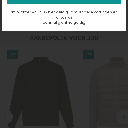
Productinformatie
*min. order €59,99 - niet geldig i.c.m. andere kortingen en
Verzenden & retourneren
giftcards
- eenmalig online geldig -
AANBEVOLEN VOOR JOU
50%
50%