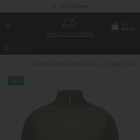
Achteraf betalen
0 items
€0,00
Word
EDDY’S VIP MEMBER
Home
/
Malelions Knitted Hybrid Jacket - Vintage Green
30%