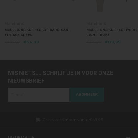
Malelions
Malelions
MALELIONS KNITTED ZIP CARDIGAN -
MALELIONS KNITTED HYBRID
VINTAGE GREEN
LIGHT TAUPE
€109,99
€54,99
€179,99
€89,99
MIS NIETS.... SCHRIJF JE IN VOOR ONZE
NIEUWSBRIEF
ABONNEER
Gratis verzenden vanaf €49,95
INFORMATIE