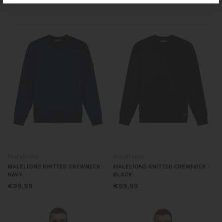
Malelions
Malelions
MALELIONS KNITTED CREWNECK -
MALELIONS KNITTED CREWNECK -
NAVY
BLACK
€99,99
€99,99