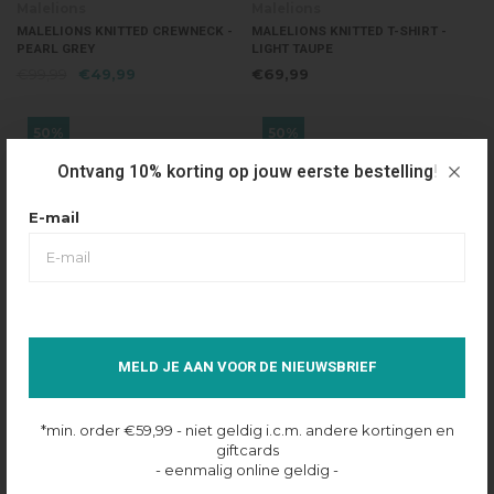
Malelions
Malelions
MALELIONS KNITTED CREWNECK -
MALELIONS KNITTED T-SHIRT -
PEARL GREY
LIGHT TAUPE
€99,99
€49,99
€69,99
50%
50%
Ontvang 10% korting op jouw eerste bestelling!
E-mail
MELD JE AAN VOOR DE NIEUWSBRIEF
Malelions
Malelions
*min. order €59,99 - niet geldig i.c.m. andere kortingen en
MALELIONS KNITTED CREWNECK -
MALELIONS KNITTED CREWNECK -
giftcards
LIGHT TAUPE
VINTAGE GREEN
- eenmalig online geldig -
€99,99
€49,99
€99,99
€49,99