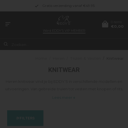
Gratis verzending vanaf €49.95
0 items
€0,00
Word
EDDY’S VIP MEMBER
Home
/
Heren
/
Truien & Vesten
/
Knitwear
KNITWEAR
Heren knitwear vind je bij EDDY’S in verschillende modellen en
uitvoeringen. Van gebreide truien tot vesten met knopen of rits,
geschikt voor diverse stijlen. In het assortiment zijn items van
Lees meer
merken als Peuterey en Croyez opgenomen. Bekijk het aanbod
heren gebreide truien en vesten bij EDDY’S.
FILTERS